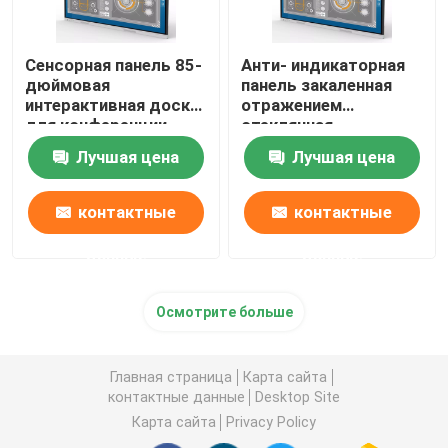
ПК OPS мини
Сенсорная панель 85-
Анти- индикаторная
дюймовая
панель закаленная
интерактивная доска
отражением
Умная стойка пола доски
для конференции
стеклянная
взаимодействующая,
Лучшая цена
Лучшая цена
доска умного касания
Взаимодействующая умная ручка доски
взаимодействующая
контактные
контактные
Беспроводной донгл представления
данные
данные
Пол стоя signage цифров
Осмотрите больше
Главная страница
Карта сайта
контактные данные
Desktop Site
Карта сайта
Privacy Policy