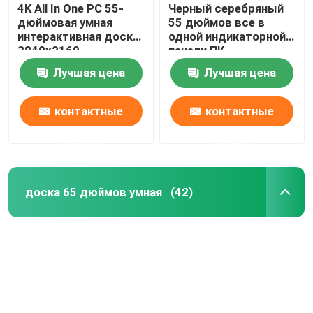
4K All In One PC 55-
Черный серебряный
дюймовая умная
55 дюймов все в
интерактивная доска
одной индикаторной
3840x2160
панели ПК
взаимодействующей
Лучшая цена
Лучшая цена
для образования
контактные
контактные
данные
данные
доска 65 дюймов умная
(42)
Дом
Продукты
О нас