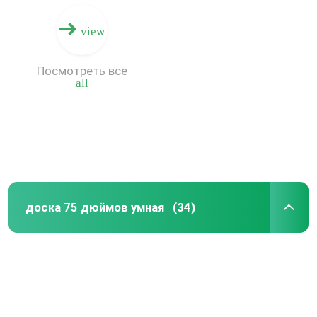
view
Путешествие фабрики
Посмотреть все
all
Проверка качества
Контакт США
Спросите цитату
доска 75 дюймов умная
(34)
взаимодействующие умные доски
Доска 55 дюймов умная
доска 65 дюймов умная