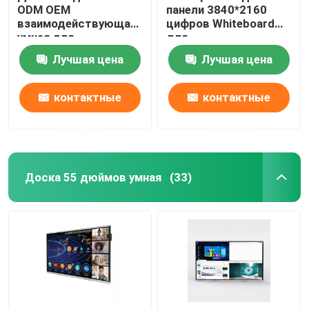
ODM OEM
панели 3840*2160
взаимодействующая
цифров Whiteboard
умная для
для
преподавательства
преподавательства
Лучшая цена
Лучшая цена
касания школы
контактные
контактные
данные
данные
Доска 55 дюймов умная
(33)